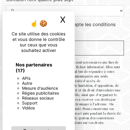
X
Masquer le ban
En cochant cette case, j'accepte les conditions
particulières ci-dessous **
Ce site utilise des cookies
et vous donne le contrôle
sur ceux que vous
ENVOYER
souhaitez activer
** Les données personnelles communiquées sont nécessaires aux fins de
Nos partenaires
vous contacter et sont enregistrées dans un fichier informatisé. Elles sont
(17)
destinées à et ses sous-traitants dans le seul but de répondre à votre
message. Les données collectées seront communiquées aux seuls
APIs
destinataires suivants: . Vous disposez de droits d’accès, de
Autre
rectification, d’effacement, de portabilité, de limitation, d’opposition, de
Mesure d'audience
retrait de votre consentement à tout moment et du droit d’introduire une
Régies publicitaires
réclamation auprès d’une autorité de contrôle, ainsi que d’organiser le
Réseaux sociaux
sort de vos données post-mortem. Vous pouvez exercer ces droits par
Support
voie postale à l'adresse ou par courrier électronique à l'adresse . Un
Vidéos
justificatif d'identité pourra vous être demandé. Nous conservons vos
données pendant la période de prise de contact puis pendant la durée de
prescription légale aux fins probatoires et de gestion des contentieux.
Consultez le site cnil.fr pour plus d’informations sur vos droits.