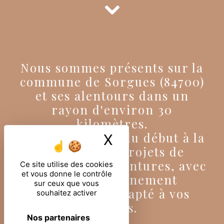
Nous sommes présents sur la
commune de Sorgues (84700)
et ses alentours dans un
rayon d'environ 30
kilomètres.
Nous sommes là du début à la
X
Masquer le ban
fin pour vos projets de
rénovation de peintures, avec
Ce site utilise des cookies
et vous donne le contrôle
un accompagnement
sur ceux que vous
sur-mesure adapté à vos
souhaitez activer
besoins.
Nos partenaires