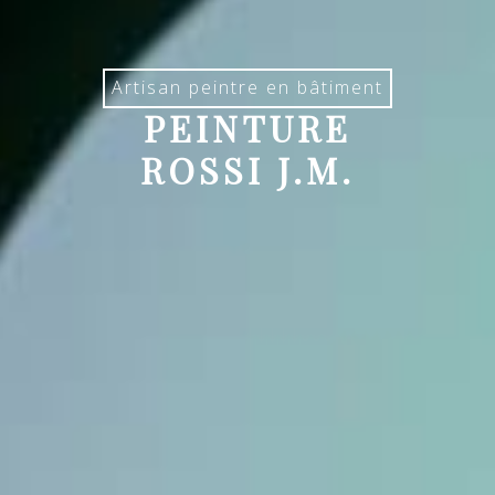
Artisan peintre en bâtiment
PEINTURE
ROSSI J.M.