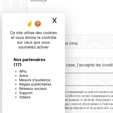
X
Masquer le ban
Ce site utilise des cookies
et vous donne le contrôle
sur ceux que vous
Combien font un plus cinq
souhaitez activer
Nos partenaires
(17)
En cochant cette case, j'accepte les condi
APIs
Autre
Mesure d'audience
Régies publicitaires
Réseaux sociaux
** Les données personnelles communiquées sont nécessaires aux f
Support
votre message. Les données collectées seront communiquées aux s
Vidéos
de votre consentement à tout moment et du droit d’introduire 
voie postale à l'adresse ou par courrier électronique à l'adres
de prescription légale aux fins probatoires et de gestion des con