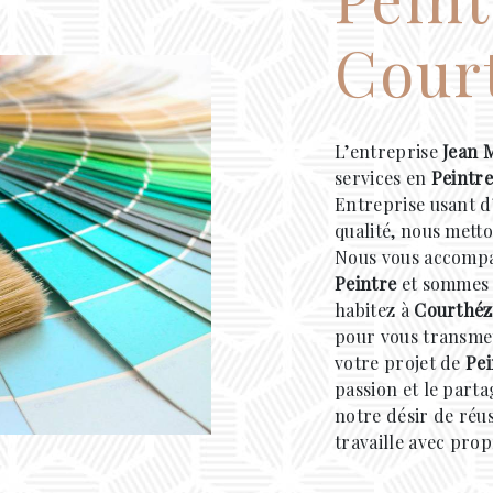
Cour
L’entreprise
Jean 
services en
Peintr
Entreprise usant d
qualité, nous metto
Nous vous accompa
Peintre
et sommes à
habitez à
Courthé
pour vous transmet
votre projet de
Pei
passion et le part
notre désir de réus
travaille avec prop