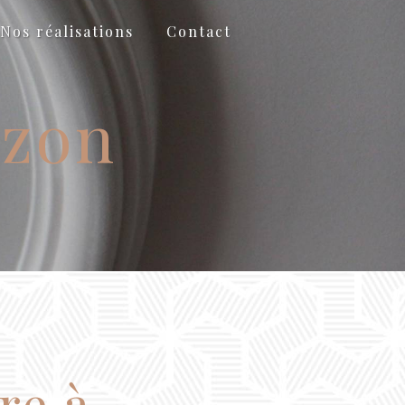
Nos réalisations
Contact
ézon
re à