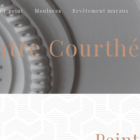
er peint
Moulures
Revêtement muraux
ntre Courth
Peint