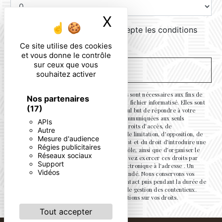
X
Masquer le ban
En cochant cette case, j'accepte les conditions
particulières ci-dessous **
Ce site utilise des cookies
et vous donne le contrôle
sur ceux que vous
ENVOYER
souhaitez activer
** Les données personnelles communiquées sont nécessaires aux fins de
Nos partenaires
vous contacter et sont enregistrées dans un fichier informatisé. Elles sont
(17)
destinées à et ses sous-traitants dans le seul but de répondre à votre
message. Les données collectées seront communiquées aux seuls
APIs
destinataires suivants: . Vous disposez de droits d’accès, de
Autre
rectification, d’effacement, de portabilité, de limitation, d’opposition, de
Mesure d'audience
retrait de votre consentement à tout moment et du droit d’introduire une
Régies publicitaires
réclamation auprès d’une autorité de contrôle, ainsi que d’organiser le
Réseaux sociaux
sort de vos données post-mortem. Vous pouvez exercer ces droits par
Support
voie postale à l'adresse ou par courrier électronique à l'adresse . Un
Vidéos
justificatif d'identité pourra vous être demandé. Nous conservons vos
données pendant la période de prise de contact puis pendant la durée de
prescription légale aux fins probatoires et de gestion des contentieux.
Consultez le site cnil.fr pour plus d’informations sur vos droits.
Tout accepter