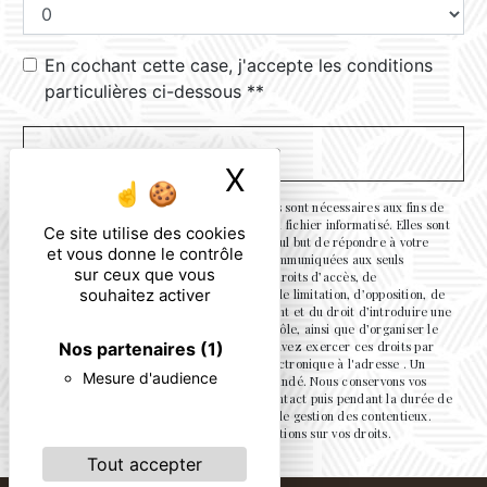
En cochant cette case, j'accepte les conditions
particulières ci-dessous **
ENVOYER
X
Masquer le ban
** Les données personnelles communiquées sont nécessaires aux fins de
vous contacter et sont enregistrées dans un fichier informatisé. Elles sont
Ce site utilise des cookies
destinées à et ses sous-traitants dans le seul but de répondre à votre
et vous donne le contrôle
message. Les données collectées seront communiquées aux seuls
sur ceux que vous
destinataires suivants: . Vous disposez de droits d’accès, de
souhaitez activer
rectification, d’effacement, de portabilité, de limitation, d’opposition, de
retrait de votre consentement à tout moment et du droit d’introduire une
réclamation auprès d’une autorité de contrôle, ainsi que d’organiser le
Nos partenaires
(1)
sort de vos données post-mortem. Vous pouvez exercer ces droits par
voie postale à l'adresse ou par courrier électronique à l'adresse . Un
Mesure d'audience
justificatif d'identité pourra vous être demandé. Nous conservons vos
données pendant la période de prise de contact puis pendant la durée de
prescription légale aux fins probatoires et de gestion des contentieux.
Consultez le site cnil.fr pour plus d’informations sur vos droits.
Tout accepter